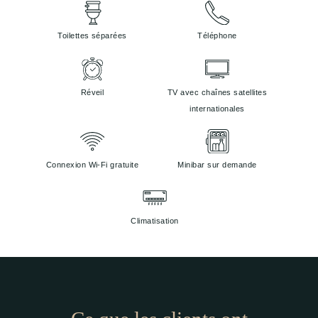
Toilettes séparées
Téléphone
Réveil
TV avec chaînes satellites
internationales
Connexion Wi-Fi gratuite
Minibar sur demande
Climatisation