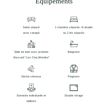
Equipements
Salon séparé
1 chambre séparée, lit double
avec canapé
ou 2 lits séparés
Salle de bain avec produits
Baignoire
d'accueil "Les Cinq Mondes"
Sèche-cheveux
Peignoirs
Sonnette individuelle et
Double vitrage
œilleton