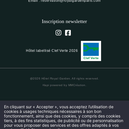
Email :
reservation@royalgardenparis.com
Inscription newsletter
Hôtel labellisé Clef Verte 2026
@2026 Hôtel Royal Garden. All rights reserved.
Hapi
powered by
MMCréation
.
Politique de confidentialité
•
Mentions légales
•
Cookies
En cliquant sur « Accepter », vous acceptez l’utilisation de
cookies à usages techniques nécessaires à son bon
fonctionnement, ainsi que des cookies, y compris des cookies
tiers, à des fins statistiques, de publicité ou de personnalisation
pour vous proposer des services et des offres adaptés à vos